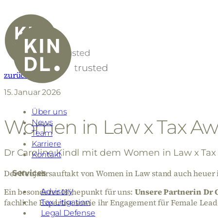
zurück
15. Januar 2026
Über uns
Women in Law x Tax Aw
News
Team
Karriere
Dr Caroline Kindl mit dem Women in Law x Tax
Kontakt
Der Neujahrsauftakt von Women in Law stand auch heuer i
Services
Ein besonderer Höhepunkt für uns:
Unsere Partnerin Dr 
Advisory
fachliche Expertise sowie ihr Engagement für Female Leade
Tax Litigation
Legal Defense