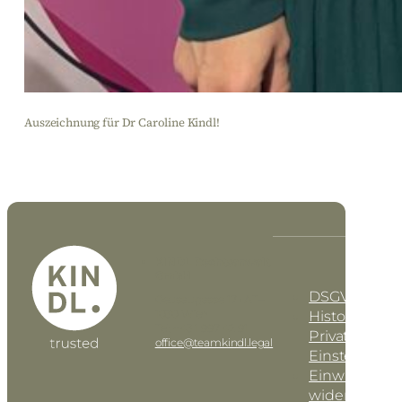
Auszeichnung für Dr Caroline Kindl!
KINDL Rechtsanwalt
DE
EN
GmbH
DSGVO-Einst
Geusaugasse 17 • AT–
1030 Wien
Historie der
Tel: +43 1 997 42 91
Privatsphäre
office@teamkindl.legal
Einstellunge
Einwilligung
widerrufen