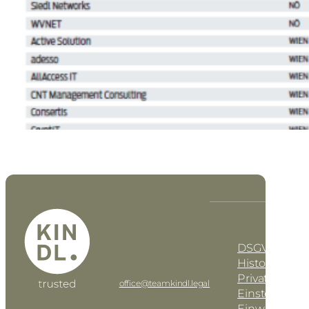
KINDL Rechtsanwalt
DE
EN
GmbH
DSGVO-Einst
Geusaugasse 17 • AT–
1030 Wien
Historie der
Tel: +43 1 997 42 91
Privatsphäre
office@teamkindl.legal
Einstellunge
Einwilligung