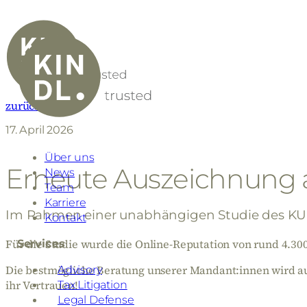
zurück
17. April 2026
Über uns
Erneute Auszeichnung a
News
Team
Karriere
Im Rahmen einer unabhängigen Studie des KURI
Kontakt
Für die Studie wurde die Online-Reputation von rund 4.3
Services
Die bestmögliche Beratung unserer Mandant:innen wird au
Advisory
ihr Vertrauen!
Tax Litigation
Legal Defense