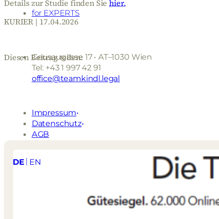
Details zur Studie finden Sie
hier.
for EXPERTS
KURIER | 17.04.2026
Geusaugasse 17 • AT–1030 Wien
Diesen Beitrag teilen:
Tel: +43 1 997 42 91
office@teamkindl.legal
Impressum
Datenschutz
AGB
DE
EN